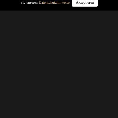
Sie unseren
Datenschutzhinweise
Akzeptieren
Online-Formulare
Wir möchten Ihr Anliegen schnell und rechtssicher umsetzen. Hierfür
benötigen wir einige Angaben von Ihnen. Nutzen Sie hierfür am besten
unsere Formulare. Dadurch ist sichergestellt, dass wir alle erforderlichen
Daten erhalten. Offene Fragen können wir gerne telefonisch oder in
einem Besprechungstermin klären.
ONLINE-FORMULARE
Online-Verfahren im Gesellschaftsrecht